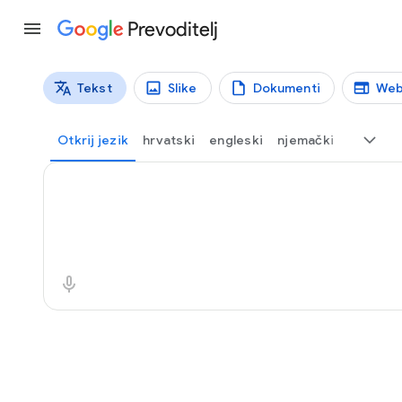
Prevoditelj
Tekst
Slike
Dokumenti
Web
Vrste prijevoda
Prijevod teksta
Otkrij jezik
hrvatski
engleski
njemački
Izvorni tekst