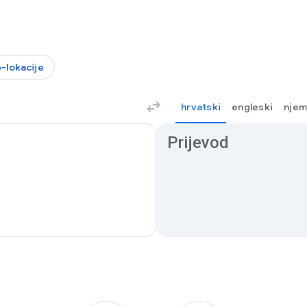
-lokacije
hrvatski
engleski
njem
Rezultati prijevoda
Prijevod